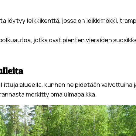
a löytyy leikkikenttä, jossa on leikkimökki, trampo
olkuautoa, jotka ovat pienten vieraiden suosikk
lleita
littuja alueella, kunhan ne pidetään valvottuina
tyy rannasta merkitty oma uimapaikka.