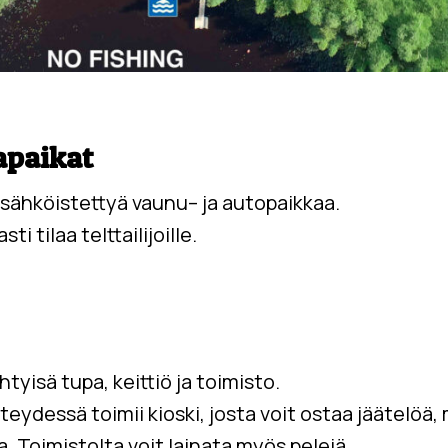
apaikat
sähköistettyä
vaunu
– ja
autopaikkaa
.
asti
tilaa
telttailijoille
.
tyisä tupa, keittiö ja toimisto.
eydessä toimii kioski, josta voit ostaa jäätelöä, 
a.
Toimistolta
voit
lainata
myös
pelejä
.