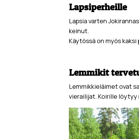
Lapsiperheille
Lapsia varten Jokirannast
keinut.
Käytössä on myös kaksi p
Lemmikit tervetu
Lemmikkieläimet ovat sal
vierailijat. Koirille löy