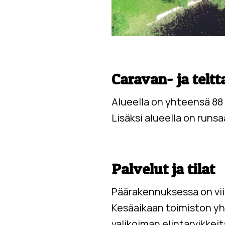
Caravan- ja teltt
Alueella
on
yhteensä
88
Lisäksi
alueella
on runsa
Palvelut ja tilat
Päärakennuksessa on viih
Kesäaikaan toimiston yht
valikoiman elintarvikkeit