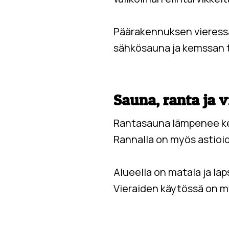
Päärakennuksen vieress
s
ähkösauna
ja
kemssan 
Sauna, ranta ja v
Rantasauna lämpenee kesä
Rannalla on myös astioi
Alueella on matala ja lap
Vieraiden käytössä on my