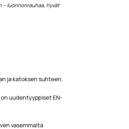
an – luonnonrauhaa, hyvät
tan ja katoksen suhteen.
a on uudentyyppiset EN-
oven vasemmalta