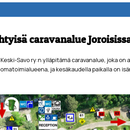
ihtyisä caravanalue Joroisiss
 Keski-Savo ry:n ylläpitämä caravanalue, joka on
i omatoimialueena, ja kesäkaudella paikalla on is