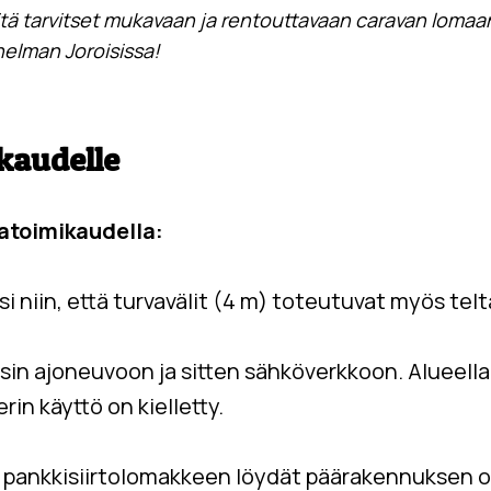
mitä tarvitset mukavaan ja rentouttavaan caravan loma
nnelman Joroisissa!
kaudelle
atoimikaudella:
 niin, että turvavälit (4 m) toteutuvat myös tel
nsin ajoneuvoon ja sitten sähköverkkoon.
Alueell
rin käyttö on kielletty.
 pankkisiirtolomakkeen löydät
päärakennuksen 