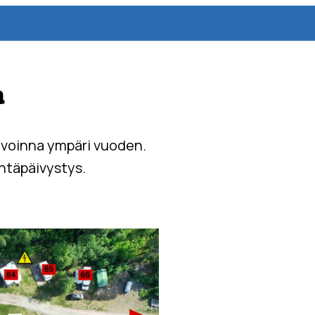
a
 avoinna ympäri vuoden.
äntäpäivystys.