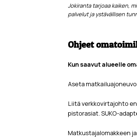
Jokiranta tarjoaa kaiken, 
palvelut ja ystävällisen tu
Ohjeet omatoimi
Kun saavut alueelle om
Aseta matkailuajoneuvosi
Liitä verkkovirtajohto e
pistorasiat. SUKO-adapte
Matkustajalomakkeen ja