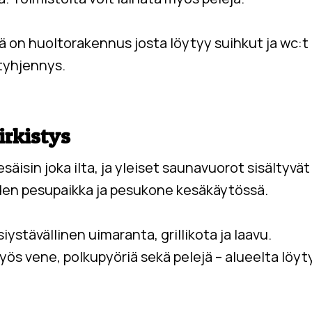
ä on huoltorakennus josta löytyy
suihkut ja wc:t
tyhjennys
.
irkistys
isin joka ilta, ja yleiset saunavuorot sisältyv
den pesupaikka ja pesukone kesäkäytössä.
siystävällinen uimaranta, grillikota ja laavu.
ös vene, polkupyöriä sekä pelejä – alueelta löytyy