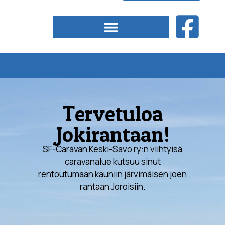
Tervetuloa
Jokirantaan!
SF-Caravan Keski-Savo ry:n viihtyisä
caravanalue kutsuu sinut
rentoutumaan kauniin järvimäisen joen
rantaan Joroisiin.