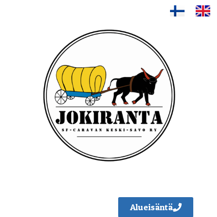
Alueisäntä